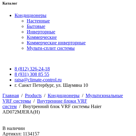
Каталог
Кондиционеры
Настенные
Бытовые
Инверторные
Коммерческие
Коммерческие инверторные
Мульти-сплит системы
8 (812) 326-24-18
8 (931) 308 85 55
raisa@climate-control.ru
г. Санкт Петербург, ул. Шаумяна 10
Главная
/
Products
/
Кондиционеры
/
Мультизональные
VRF системы
/
Внутренние блоки VRF
систем
/
Внутренний блок VRF системы Haier
AD072MJERA(H)
В наличии
Артикул: 1134157