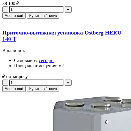
88 100
₽
Quantity
Add to cart
Купить в 1 клик
Приточно-вытяжная установка Ostberg HERU
140 T
В наличии:
Самовывоз:
сегодня
Площадь помещения: м2
₽ по запросу
Quantity
Add to cart
Купить в 1 клик