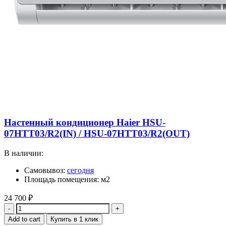
Настенный кондиционер Haier HSU-
07HTT03/R2(IN) / HSU-07HTT03/R2(OUT)
В наличии:
Самовывоз:
сегодня
Площадь помещения: м2
24 700
₽
Quantity
Add to cart
Купить в 1 клик