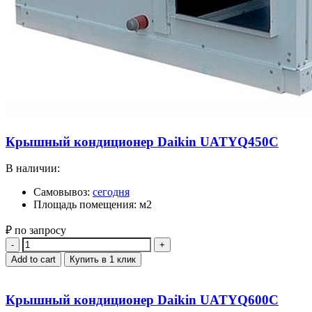
Крышный кондиционер Daikin UATYQ450C
В наличии:
Самовывоз:
сегодня
Площадь помещения: м2
₽ по запросу
Quantity
Add to cart
Купить в 1 клик
Крышный кондиционер Daikin UATYQ600C