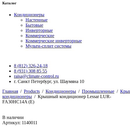
Каталог
Кондиционеры
Настенные
Бытовые
Инверторные
Коммерческие
Коммерческие инверторные
Мульти-сплит системы
8 (812) 326-24-18
8 (931) 308 85 55
raisa@climate-control.ru
г. Санкт Петербург, ул. Шаумяна 10
Главная
/
Products
/
Кондиционеры
/
Промышленные
/
Кры
кондиционеры
/
Крышный кондиционер Lessar LUR-
FA30HC14A (E)
В наличии
Артикул: 1140011